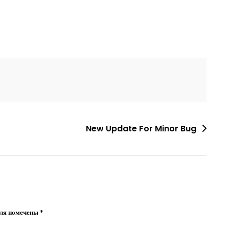
New Update For Minor Bug
оля помечены
*