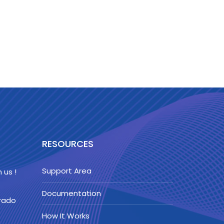
RESOURCES
Support Area
 us !
Documentation
orado
How It Works