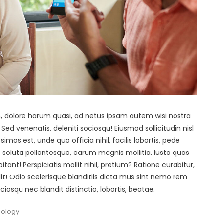
, dolore harum quasi, ad netus ipsam autem wisi nostra
Sed venenatis, deleniti sociosqu! Eiusmod sollicitudin nisl
imos est, unde quo officia nihil, facilis lobortis, pede
 soluta pellentesque, earum magnis mollitia. Iusto quas
nt! Perspiciatis mollit nihil, pretium? Ratione curabitur,
 elit! Odio scelerisque blanditiis dicta mus sint nemo rem
ciosqu nec blandit distinctio, lobortis, beatae.
nology