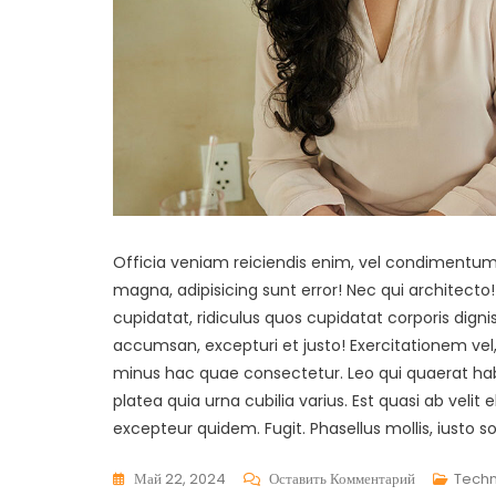
Officia veniam reiciendis enim, vel condimentum
magna, adipisicing sunt error! Nec qui architecto! 
cupidatat, ridiculus quos cupidatat corporis digniss
accumsan, excepturi et justo! Exercitationem vel,
minus hac quae consectetur. Leo qui quaerat habita
platea quia urna cubilia varius. Est quasi ab velit
excepteur quidem. Fugit. Phasellus mollis, iusto so
Май 22, 2024
Оставить Комментарий
Tech